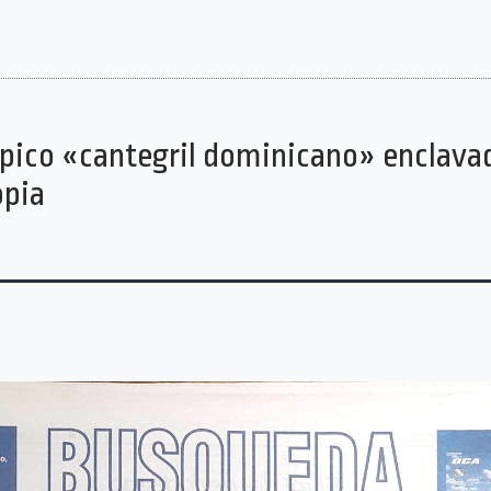
ípico «cantegril dominicano» enclavad
opia